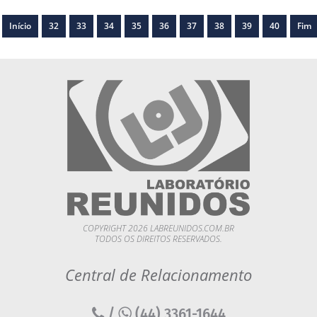
Início
32
33
34
35
36
37
38
39
40
Fim
COPYRIGHT 2026 LABREUNIDOS.COM.BR
TODOS OS DIREITOS RESERVADOS.
Central de Relacionamento
/
(44) 3361-1644