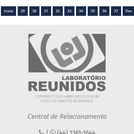
Início
29
30
31
32
33
34
35
36
37
Fim
COPYRIGHT 2026 LABREUNIDOS.COM.BR
TODOS OS DIREITOS RESERVADOS.
Central de Relacionamento
/
(44) 3361-1644