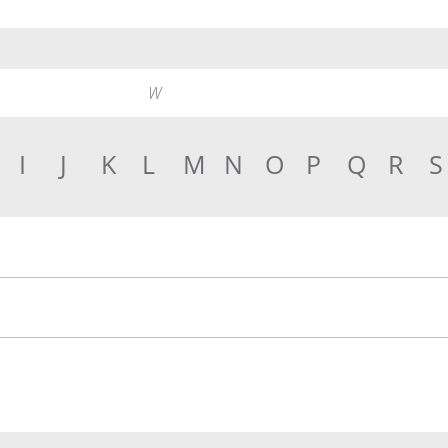
I
J
K
L
M
N
O
P
Q
R
S