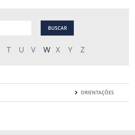
T
U
V
W
X
Y
Z
ORIENTAÇÕES