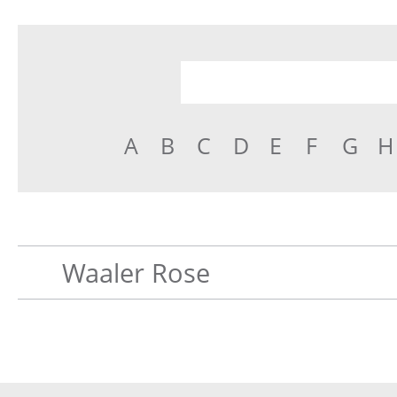
A
B
C
D
E
F
G
H
Waaler Rose