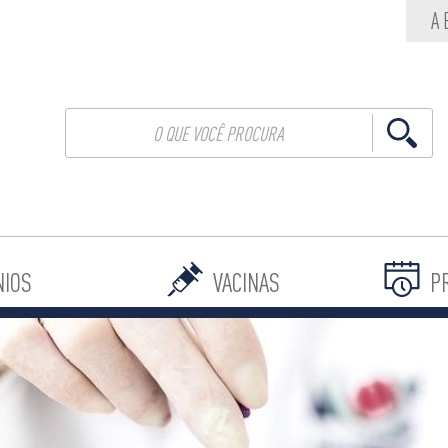
A
NIOS
VACINAS
P