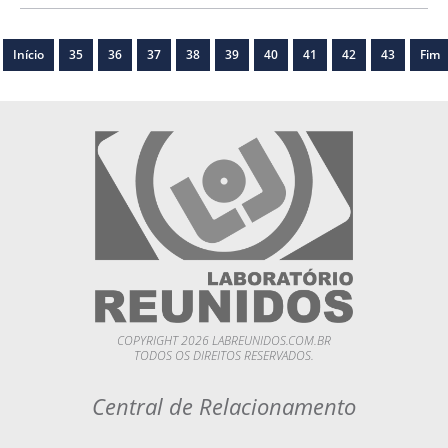
Início
35
36
37
38
39
40
41
42
43
Fim
COPYRIGHT 2026 LABREUNIDOS.COM.BR
TODOS OS DIREITOS RESERVADOS.
Central de Relacionamento