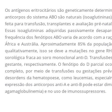
Os antígenos eritrocitários são geneticamente determi
anticorpos do sistema ABO são naturais (isoaglutininas
feita para transfusão, transplantes e avaliação pré-nat
Essas isoaglutininas adquiridas passivamente desapa
frequência dos fenótipos ABO varia de acordo com a ra
África e Austrália. Aproximadamente 85% da população
qualitativamente, isso se deve a mutações no gene RH
sorológica fraca ao soro monoclonal anti-D. Transfusõ
gestante, respectivamente. O fenótipo do D parcial oc
completo, por meio de transfusões ou gestações pré
desordens da hematopoese, como leucemias, especial
expressão dos anticorpos anti-A e anti-B pode estar di
agamaglobulinemia) e no uso de imunossupressores.