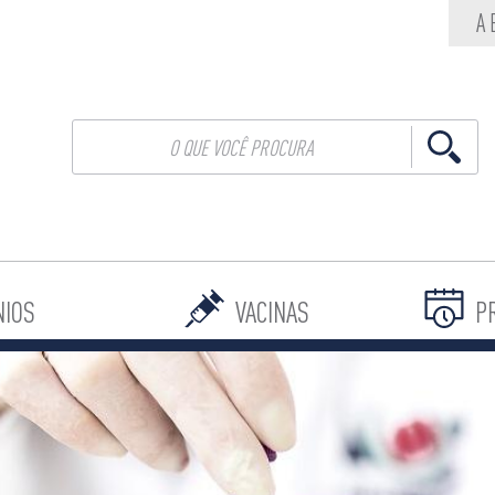
A
NIOS
VACINAS
P