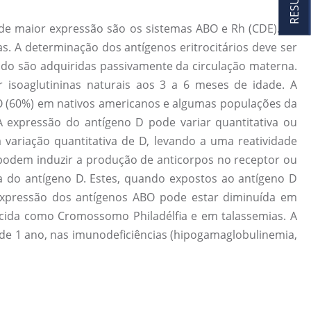
 de maior expressão são os sistemas ABO e Rh (CDE). Os
s. A determinação dos antígenos eritrocitários deve ser
scido são adquiridas passivamente da circulação materna.
 isoaglutininas naturais aos 3 a 6 meses de idade. A
 O (60%) em nativos americanos e algumas populações da
A expressão do antígeno D pode variar quantitativa ou
variação quantitativa de D, levando a uma reatividade
 podem induzir a produção de anticorpos no receptor ou
va do antígeno D. Estes, quando expostos ao antígeno D
expressão dos antígenos ABO pode estar diminuída em
ida como Cromossomo Philadélfia e em talassemias. A
 de 1 ano, nas imunodeficiências (hipogamaglobulinemia,