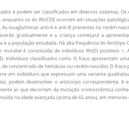
nados e podem ser classificados em diversos sistemas. Os
), enquanto os do Rh/CDE ocorrem em situações patológica
al. As isoaglutininas anti-A e anti-B presentes no recém-na
recerão gradualmente e a criança começará a apresentar
ça e a população estudada. Há alta frequência do fenótipo
 mundial é constituída de indivíduos Rh(D) positivos +. 
D. Indivíduos classificados como D fraco apresentam uma 
es de concentrado de hemácias ou recém-nascidos D fraco
orre em indivíduos que expressam uma variante qualitati
vias, podem desenvolver o anticorpo correspondente. A 
mente as que decorrem da mutação cromossômica conhec
minuída na idade avançada (acima de 65 anos), em menores