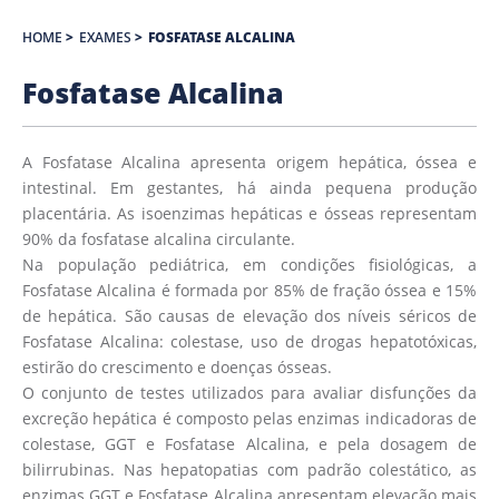
HOME
>
EXAMES
>
FOSFATASE ALCALINA
Fosfatase Alcalina
A Fosfatase Alcalina apresenta origem hepática, óssea e
intestinal. Em gestantes, há ainda pequena produção
placentária. As isoenzimas hepáticas e ósseas representam
90% da fosfatase alcalina circulante.
Na população pediátrica, em condições fisiológicas, a
Fosfatase Alcalina é formada por 85% de fração óssea e 15%
de hepática. São causas de elevação dos níveis séricos de
Fosfatase Alcalina: colestase, uso de drogas hepatotóxicas,
estirão do crescimento e doenças ósseas.
O conjunto de testes utilizados para avaliar disfunções da
excreção hepática é composto pelas enzimas indicadoras de
colestase, GGT e Fosfatase Alcalina, e pela dosagem de
bilirrubinas. Nas hepatopatias com padrão colestático, as
enzimas GGT e Fosfatase Alcalina apresentam elevação mais