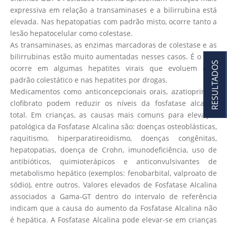
expressiva em relação a transaminases e a bilirrubina está
elevada. Nas hepatopatias com padrão misto, ocorre tanto a
lesão hepatocelular como colestase.
As transaminases, as enzimas marcadoras de colestase e as
bilirrubinas estão muito aumentadas nesses casos. É o que
RESULTADOS
ocorre em algumas hepatites virais que evoluem com
padrão colestático e nas hepatites por drogas.
Medicamentos como anticoncepcionais orais, azatioprina e
clofibrato podem reduzir os níveis da fosfatase alcalina
total. Em crianças, as causas mais comuns para elevação
patológica da Fosfatase Alcalina são: doenças osteoblásticas,
raquitismo, hiperparatireoidismo, doenças congênitas,
hepatopatias, doença de Crohn, imunodeficiência, uso de
antibióticos, quimioterápicos e anticonvulsivantes de
metabolismo hepático (exemplos: fenobarbital, valproato de
sódio), entre outros. Valores elevados de Fosfatase Alcalina
associados a Gama-GT dentro do intervalo de referência
indicam que a causa do aumento da Fosfatase Alcalina não
é hepática. A Fosfatase Alcalina pode elevar-se em crianças